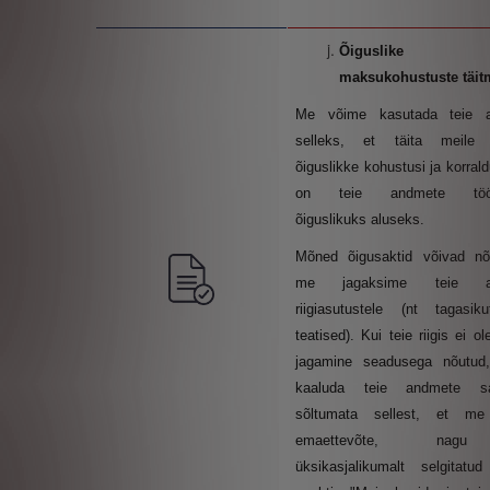
Õigusli
maksukohustuste täit
Me võime kasutada teie 
selleks, et täita meile
õiguslikke kohustusi ja korrald
on teie andmete tööt
õiguslikuks aluseks.
Mõned õigusaktid võivad nõ
me jagaksime teie a
riigiasutustele (nt tagasik
teatised). Kui teie riigis ei ol
jagamine seadusega nõutud
kaaluda teie andmete sa
sõltumata sellest, et m
emaettevõte, na
üksikasjalikumalt selgitatud