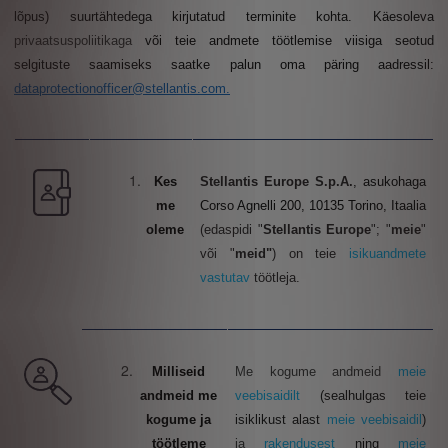
lõpus) suurtähtedega kirjutatud terminite kohta
. Käesoleva
privaatsuspoliitikaga
või teie andmete töötlemise viisiga seotud
selgituste saamiseks saatke palun oma päring aadressil:
dataprotectionofficer@stellantis.com.
Kes
Stellantis Europe S.p.A.
, asukohaga
me
Corso Agnelli 200, 10135 Torino, Itaalia
oleme
(edaspidi "
Stellantis Europe
"; "
meie
"
või "
meid"
) on teie
isikuandmete
vastutav
töötleja.
Milliseid
Me kogume andmeid
meie
andmeid me
veebisaidilt
(sealhulgas teie
kogume ja
isiklikust alast
meie veebisaidil
)
töötleme
ja
rakendusest
ning
meie