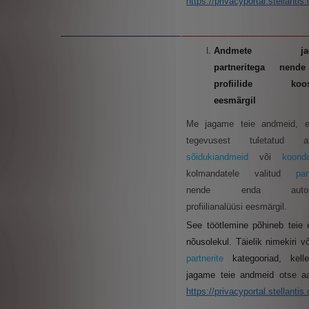
https://privacyportal.stellantis
Andmete jaga
partneritega nend
profiilide koos
eesmärgil
Me jagame teie andmeid, eri
tegevusest tuletatud an
sõidukiandmeid
või
koond
kolmandatele valitud
par
nende enda auton
profiilianalüüsi eesmärgil.
See töötlemine põhineb teie 
nõusolekul. Täielik nimekiri v
partnerite
kategooriad, kel
jagame teie andmeid otse aa
https://privacyportal.stellantis