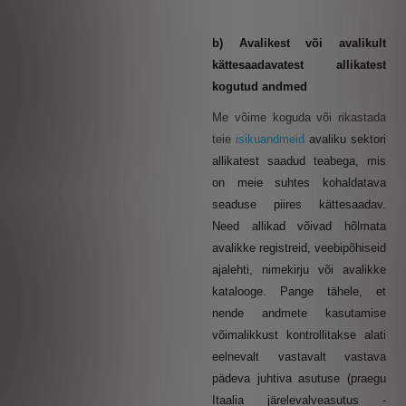
b) Avalikest või avalikult
kättesaadavatest allikatest
kogutud andmed
Me võime koguda või rikastada
teie
isikuandmeid
avaliku sektori
allikatest saadud teabega, mis
on meie suhtes kohaldatava
seaduse piires kättesaadav.
Need allikad võivad hõlmata
avalikke registreid, veebipõhiseid
ajalehti, nimekirju või avalikke
katalooge. Pange tähele, et
nende andmete kasutamise
võimalikkust kontrollitakse alati
eelnevalt vastavalt vastava
pädeva juhtiva asutuse (praegu
Itaalia järelevalveasutus -