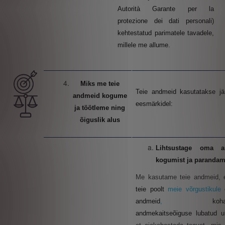
Autorità Garante per la
protezione dei dati personali)
kehtestatud parimatele tavadele,
millele me allume.
Miks me teie
Teie andmeid kasutatakse jä
andmeid kogume
eesmärkidel:
ja töötleme ning
õiguslik alus
Lihtsustage oma a
kogumist ja parandam
Me kasutame teie andmeid, e
teie poolt
meie võrgustikule
andmeid
,
koh
andmekaitseõiguse lubatud u