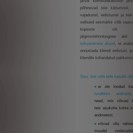
ja/või kommunikatsioon ja
põhinevad teie käitumisel, 
vajadustel, eelistustel ja teie p
selliseid eesmärke võib saav
küpsiste või m
jälgimistehnoloogiate abil 
isikuandmete alusel
, et analü
ennustada kliendi eelistusi, 
kliendile kohandatud pakkumis
Sisu, mis võib teile kasulik oll
ei ole loodud ka
tundlikke andmeid
need, mis võivad t
teie asukoha kohta k
andmetest;
võivad olla näht
muudel veebisaiti