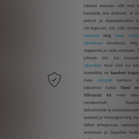
lubatud ulatuses võib meil o
kasutada teie andmeid, et t
pettust ja ebaseaduslikku k
või tegevust, mis võib ohust
teenuste
ning
meie veebi
rakenduse
turvalisust, ning
reageerida ja seda ennetada. 
juhtuda siis, kui kasuta
rakendust
muul viisil kui lub
kontrollida nn
kaudset kogu
meie
üritustel
toimuva so
käitumise korral
. Need ees
hõlmavad ka
meie ärite
turvakontrolli, finantskon
dokumentide ja teabehaldusp
auditeid ja hinnanguid ning m
üldise äritegevuse, raamatup
arvestuse ja õiguslike funkt