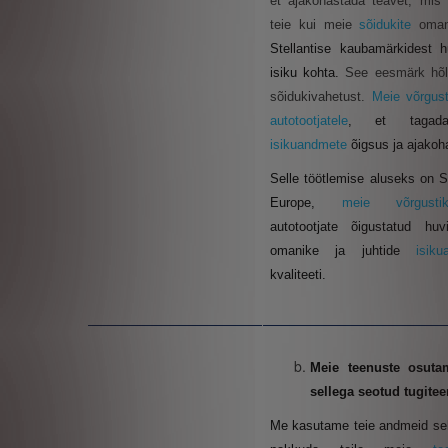
et ajakohastada teavet, mis
teie kui meie
sõidukite
oma
Stellantise kaubamärkidest h
isiku kohta.
See eesmärk hõ
sõidukivahetust.
Meie võrgus
autotootjatele
, et tagada
isikuandmete
õigsus ja ajakoh
Selle töötlemise
aluseks on St
Europe,
meie võrgus
autotootjate
õigustatud huv
omanike ja juhtide
isik
kvaliteeti.
Meie teenuste osuta
sellega seotud tugite
Me kasutame teie andmeid sel