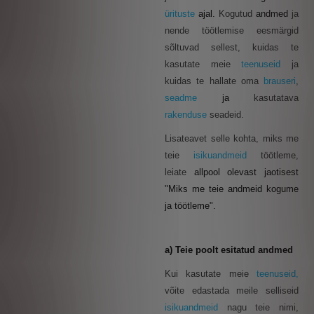
ürituste
ajal.
Kogutud
andmed
ja
nende töötlemise eesmärgid
sõltuvad sellest, kuidas te
kasutate meie
teenuseid
ja
kuidas te hallate oma
brauseri
,
seadme
ja
kasutatava
rakenduse
seadeid.
Lisateavet selle kohta, miks me
teie
isikuandmeid
töötleme,
leiate
allpool olevast jaotisest
"Miks me teie andmeid kogume
ja töötleme".
a) Teie poolt esitatud andmed
Kui kasutate meie
teenuseid,
võite edastada meile selliseid
isikuandmeid
nagu teie nimi,