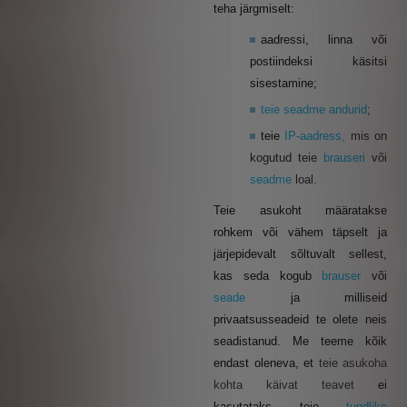
teha järgmiselt:
aadressi, linna või
postiindeksi käsitsi
sisestamine;
teie seadme andurid
;
teie
IP-aadress,
mis on
kogutud teie
brauseri
või
seadme
loal.
Teie asukoht määratakse
rohkem või vähem täpselt ja
järjepidevalt sõltuvalt sellest,
kas seda kogub
brauser
või
seade
ja milliseid
privaatsusseadeid te olete neis
seadistanud. Me teeme kõik
endast oleneva, et
teie asukoha
kohta käivat teavet
ei
kasutataks teie
tundlike