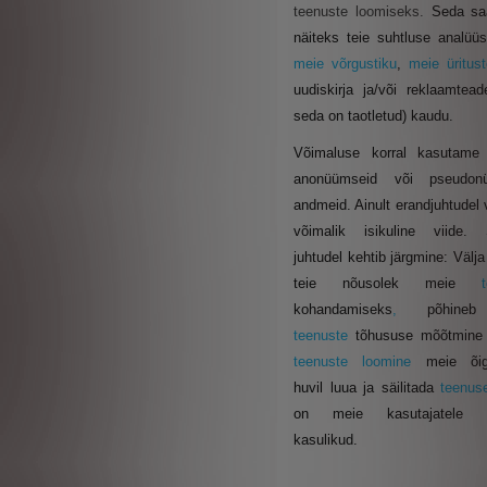
teenuste loomiseks.
Seda sa
näiteks teie suhtluse analüü
meie
võrgustiku
,
meie üritus
uudiskirja ja/või reklaamtead
seda on taotletud) kaudu.
Võimaluse korral kasutame 
anonüümseid või pseudon
andmeid. Ainult erandjuhtudel v
võimalik isikuline viide. S
juhtudel kehtib järgmine: Välja
teie nõusolek meie
kohandamiseks
,
põhine
teenuste
tõhususe mõõtmine 
teenuste loomine
meie õig
huvil luua ja säilitada
teenus
on meie kasutajatele tõ
kasulikud.