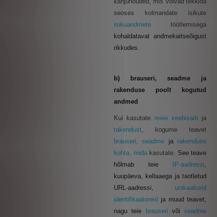
kahjunõuded, mis võivad tekkida
seoses kolmandate isikute
isikuandmete
töötlemisega
kohaldatavat andmekaitseõigust
rikkudes.
b) brauseri, seadme ja
rakenduse poolt kogutud
andmed
Kui kasutate
meie veebisaiti
ja
rakendust
, kogume teavet
brauseri, seadme
ja
rakenduse
kohta, mida
kasutate.
See teave
hõlmab teie
IP-aadressi
,
kuupäeva, kellaaega ja taotletud
URL-aadressi,
unikaalseid
identifikaatoreid
ja muud teavet,
nagu teie
brauseri
või
seadme