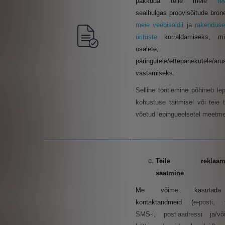
pakkuda teile meie
te
sealhulgas proovisõitude bron
meie veebisaidil
ja
rakendus
ürituste
korraldamiseks, mi
osalete; t
päringutele/ettepanekutele/aru
vastamiseks.
Selline töötlemine põhineb lep
kohustuse täitmisel või teie t
võetud lepingueelsetel meetme
Teile reklaamte
saatmine
Me võime kasutada
kontaktandmeid (
e-posti, t
SMS-i, postiaadressi ja/v