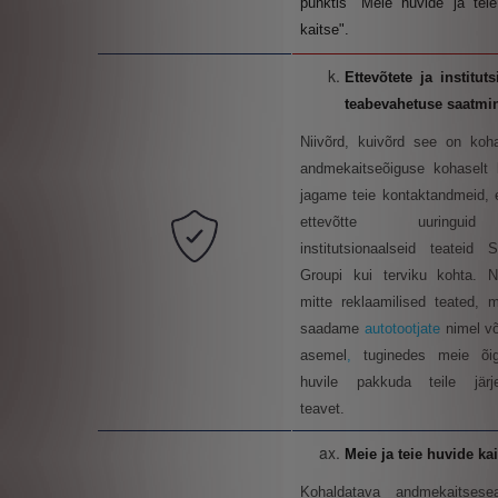
punktis "Meie huvide ja tei
kaitse".
Ettevõtete
ja institut
teabevahetuse saatmi
Niivõrd, kuivõrd see on koh
andmekaitseõiguse kohaselt 
jagame teie kontaktandmeid, 
ettevõtte uuringu
institutsionaalseid teateid St
Groupi kui terviku kohta. 
mitte reklaamilised teated,
saadame
autotootjate
nimel v
asemel
,
tuginedes meie õig
huvile pakkuda teile järje
teavet.
Meie
ja teie huvide ka
Kohaldatava andmekaitsese