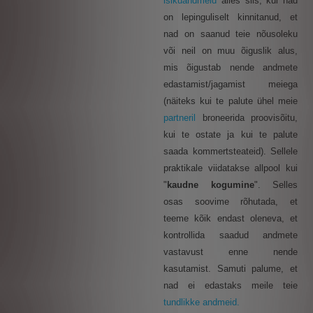
isikuandmeid
alles siis, kui nad
on lepinguliselt kinnitanud, et
nad on saanud teie nõusoleku
või neil on muu õiguslik alus,
mis õigustab nende andmete
edastamist/jagamist meiega
(näiteks kui te palute ühel meie
partneril
broneerida proovisõitu,
kui te ostate ja kui te palute
saada kommertsteateid). Sellele
praktikale viidatakse allpool kui
"
kaudne kogumine
". Selles
osas soovime rõhutada, et
teeme kõik endast oleneva, et
kontrollida saadud andmete
vastavust enne nende
kasutamist. Samuti palume, et
nad ei edastaks meile teie
tundlikke andmeid.