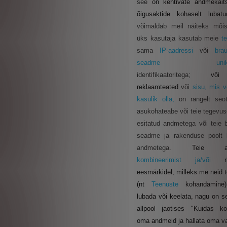
see
on kehtivate andmekaits
õigusaktide kohaselt lubat
võimaldab meil näiteks mõis
üks kasutaja kasutab meie
t
sama
IP-aadressi
või
bra
seadme unikaal
identifikaatoritega;
võ
reklaamteated
või
sisu, mis võ
kasulik olla,
on rangelt seo
asukohateabe või teie tegevu
esitatud andmetega või teie b
seadme ja rakenduse poolt 
andmetega.
Teie an
kombineerimist ja/või
eesmärkidel, milleks me neid 
(nt
Teenuste
kohandamine
lubada või keelata, nagu on se
allpool jaotises "Kuidas kon
oma andmeid ja hallata oma va