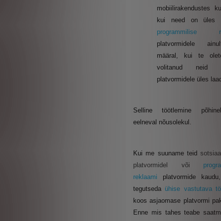
mobiilirakendustes k
kui need on üles l
programmilise re
platvormidele ain
määral, kui te ole
volitanud neid n
platvormidele üles laa
Selline töötlemine põhin
eelneval nõusolekul.
Kui me suuname teid
sotsia
platvormidel või
progr
reklaami
platvormide kaudu
tegutseda
ühise vastutava tö
koos asjaomase platvormi pa
Enne mis tahes teabe saatmi