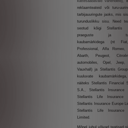
kättesaadavaid vahendeid)
, 
reklaamteateid või turu-uuri
tarbijauuringute jaoks, mis si
turunduslikku sisu. Need te
seotud kõigi Stellantis E
praeguste ja tule
kaubamärkidega (nt Fiat
Professional, Alfa Romeo, 
Abarth, Peugeot, Citro
automobiles, Opel, Jeep,
Vauxhall) ja Stellantis Group
kuuluvate kaubamärkideg
näiteks Stellantis Financial 
S.A., Stellantis Insurance 
Stellantis Life Insurance L
Stellantis Insurance Europe Li
Stellantis Life Insurance
Limited.
Mõnel juhul võivad teatised s