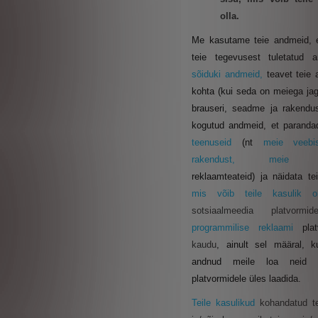
olla.
Me kasutame teie andmeid, e
teie tegevusest tuletatud a
sõiduki andmeid,
teavet teie
kohta (kui seda on meiega jag
brauseri, seadme ja rakendu
kogutud andmeid, et paranda
teenuseid
(nt
meie veebi
rakendust, meie ür
reklaamteateid) ja näidata te
mis võib teile kasulik 
sotsiaalmeedia platvormi
programmilise reklaami
pla
kaudu
,
ainult sel määral, k
andnud meile loa neid n
platvormidele üles laadida.
Teile kasulikud
kohandatud t