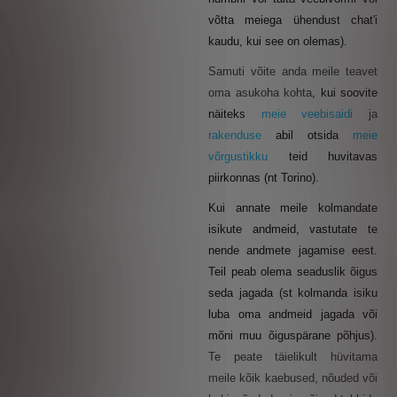
võtta meiega ühendust chat'i
kaudu, kui see on olemas).
Samuti võite anda meile teavet
oma asukoha kohta
, kui soovite
näiteks
meie veebisaidi
ja
rakenduse
abil otsida
meie
võrgustikku
teid huvitavas
piirkonnas (nt Torino).
Kui annate meile kolmandate
isikute andmeid, vastutate te
nende andmete jagamise eest.
Teil peab olema seaduslik õigus
seda jagada (st kolmanda isiku
luba oma andmeid jagada või
mõni muu õiguspärane põhjus).
Te peate täielikult hüvitama
meile kõik kaebused, nõuded või