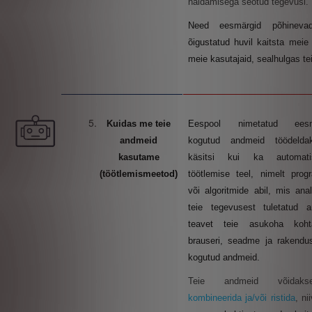
haldamisega seotud tegevusi.
Need eesmärgid põhineva
õigustatud huvil kaitsta meie
meie kasutajaid, sealhulgas te
Kuidas me teie
Eespool nimetatud eesmä
andmeid
kogutud andmeid töödelda
kasutame
käsitsi kui ka automatis
(töötlemismeetod)
töötlemise teel, nimelt pro
või algoritmide abil, mis ana
teie tegevusest tuletatud a
teavet teie asukoha koh
brauseri, seadme ja rakendu
kogutud andmeid.
Teie andmeid võidak
kombineerida ja/või ristida
,
ni