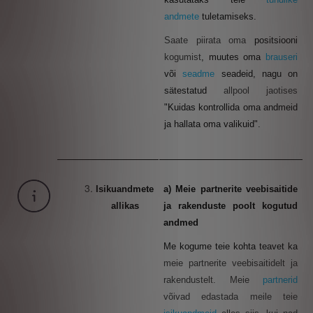
andmete
tuletamiseks.
Saate piirata oma
positsiooni
kogumist
, muutes oma
brauseri
või
seadme
seadeid, nagu on
sätestatud
allpool jaotises
"
Kuidas kontrollida oma andmeid
ja hallata oma valikuid"
.
Isikuandmete
a) Meie partnerite veebisaitide
allikas
ja rakenduste poolt kogutud
andmed
Me kogume teie kohta teavet ka
meie partnerite veebisaitidelt ja
rakendustelt. Meie
partnerid
võivad edastada meile teie