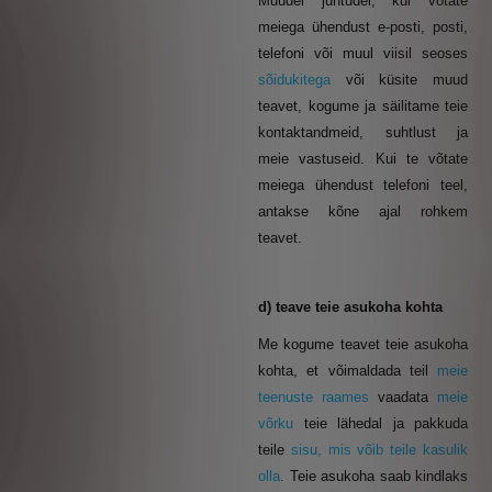
Muudel juhtudel, kui võtate
meiega ühendust e-posti, posti,
telefoni või muul viisil seoses
sõidukitega
või küsite muud
teavet, kogume ja säilitame teie
kontaktandmeid, suhtlust ja
meie vastuseid. Kui te võtate
meiega ühendust telefoni teel,
antakse kõne ajal rohkem
teavet.
d) teave teie asukoha kohta
Me kogume teavet teie asukoha
kohta, et võimaldada teil
meie
teenuste raames
vaadata
meie
võrku
teie lähedal ja pakkuda
teile
sisu, mis võib teile kasulik
olla
.
Teie asukoha saab kindlaks