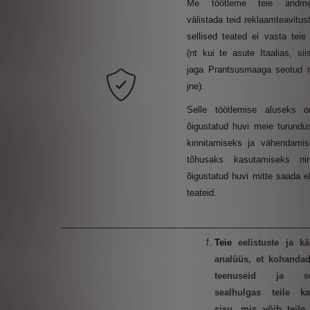
Me töötleme teie andme
välistada teid reklaamteavitust
sellised teated ei vasta teie p
(nt kui te asute Itaalias, si
jaga Prantsusmaaga seotud r
jne).
Selle töötlemise aluseks 
õigustatud huvi meie turundu
kinnitamiseks ja vähendamis
tõhusaks kasutamiseks ni
õigustatud huvi mitte saada eb
teateid.
Teie
eelistuste ja kä
analüüs, et kohanda
teenuseid ja suh
sealhulgas teile ka
sisu, mis võib teile 