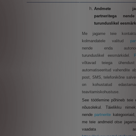
Andmete jaga
partneritega nend
turunduslikel eesmärk
Me jagame teie kontakta
kolmandatele valitud
par
nende enda autonoom
turunduslikel eesmärkidel.
P
võtavad teiega ühendust
automatiseeritud vahendite abi
post, SMS, telefonikõne salves
on kohustatud edasta
teavitamiskohustuse.
See töötlemine põhineb teie 
nõusolekul. Täielikku nimek
nende
partnerite
kategooriaid,
me teie andmeid otse jagame
vaadata aadres