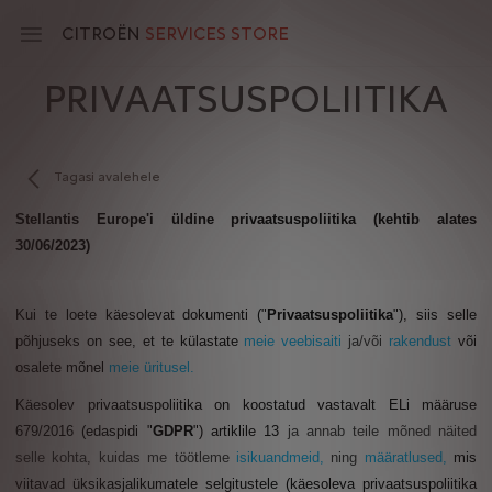
Skip
to
CITROËN
SERVICES STORE
main
content
PRIVAATSUSPOLIITIKA
Main
navigation
Tagasi avalehele
Stellantis Europe'i üldine privaatsuspoliitika (kehtib alates
30/06/2023)
Kui te loete käesolevat dokumenti ("
Privaatsuspoliitika
"), siis selle
põhjuseks on see, et te külastate
meie veebisaiti
ja/või
rakendust
või
osalete mõnel
meie üritusel.
Käesolev privaatsuspoliitika on koostatud vastavalt ELi määruse
679/2016 (edaspidi "
GDPR
") artiklile 13
ja annab teile mõned näited
selle kohta, kuidas me töötleme
isikuandmeid,
ning
määratlused,
mis
viitavad üksikasjalikumatele selgitustele (
käesoleva privaatsuspoliitika