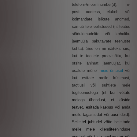
telefoni-/mobiilinumber(d), e-
posti aadress, elukoht või
kolmandate isikute andmed,
samuti teie eelistused (nt teatud
sõidukimudelite või kohaliku
jaemüüja pakutavate teenuste
kohta). See on nii näiteks siis,
kui te taotlete proovisõitu, kui
otsite lähimat jaemüüjat, kui
osalete mõnel
meie üritusel
või
kui esitate meile küsimusi,
taotlusi või suhtlete meie
tugiteenustega (nt
kui võtate
meiega ühendust, et küsida
teavet, esitada kaebus või anda
meile tagasisidet või uusi ideid).
Sellistel juhtudel võite helistada
meile meie klienditeeninduse
numbril või täita veebivormi või