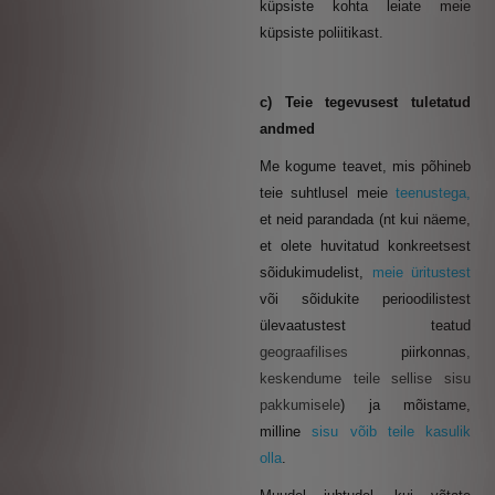
küpsiste kohta leiate meie
küpsiste poliitikast.
c) Teie tegevusest tuletatud
andmed
Me kogume teavet, mis põhineb
teie suhtlusel meie
teenustega,
et neid parandada (nt kui näeme,
et olete huvitatud konkreetsest
sõidukimudelist,
meie üritustest
või sõidukite perioodilistest
ülevaatustest teatud
geograafilises
piirkonnas
,
keskendume teile sellise sisu
pakkumisele
)
ja mõistame,
milline
sisu võib teile kasulik
olla
.