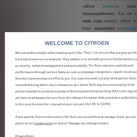
valitud
partnerite
toote
teenusepakkumisi
.
Kui me s
seda tüüpi
teateid, võime t
koos
asjaomaste
partneriteg
vastutava töötlejana
. Enne mi
WELCOME TO CITROEN
teabe saatmist teile o
partneritega
sõlmitud konk
We use cookies and/or other tracking tools (the “Tools”) to ensure that we give you th
teabeleping.
best experience on our website. They enable us to provide you core functionalities s
as security, network management and accessibility. The Tools improve usability and
Selles osas täpsustame, et 
performance through various features such as language recognition, search results a
saadeta ühtegi teadet il
thereby improve what we offer to you. Our website could use also third parties Tools
eelneva nõusolekuta, mille sa
send advertising that is more relevant to you. Some Tools may be processed by third
selleks ettenähtud
märke
parties located in countries outside of the European Economic Area (EEA) who may n
kaudu
.
yet have an adequacy decision from the relevant European data protection authorities
In this case the transfer is based on your consent (Art. 49.1a GDPR).
If you want to find out more about the Tools we use and how to manage them, you can
Anomaaliate tuvasta
access to our
Cookie policy
or click on ‘Manage my settings’ button.
meie teenuste parand
Privacy Policy