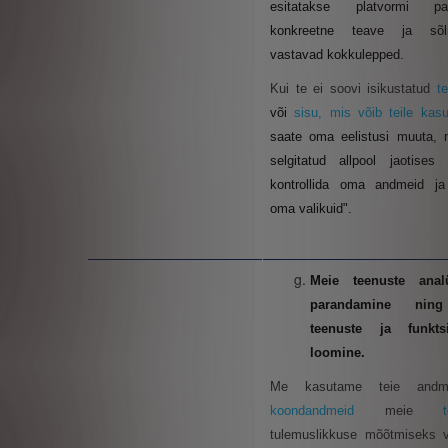
esitatakse platvormi pa
konkreetne teave ja sõl
vastavad kokkulepped.
Kui te ei soovi isikustatud
t
või
sisu, mis võib teile kasul
saate oma eelistusi muuta, 
selgitatud allpool jaotises
kontrollida oma andmeid ja 
oma valikuid"
.
Meie teenuste anal
parandamine nin
teenuste ja funkts
loomine.
Me kasutame teie andm
koondandmeid
meie
tulemuslikkuse mõõtmiseks v