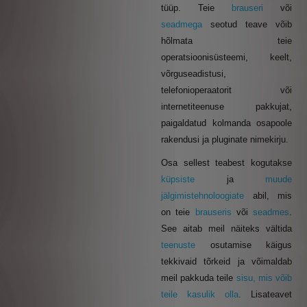
tüüp. Teie
brauseri
või
seadmega
seotud teave võib
hõlmata teie
operatsioonisüsteemi, keelt,
võrguseadistusi,
telefonioperaatorit või
internetiteenuse pakkujat,
paigaldatud kolmanda osapoole
rakendusi ja pluginate nimekirju.
Osa sellest teabest kogutakse
küpsiste
ja
muude
jälgimistehnoloogiate
abil, mis
on teie
brauseris
või
seadmes
.
See aitab meil näiteks vältida
teenuste
osutamise käigus
tekkivaid tõrkeid ja võimaldab
meil pakkuda teile
sisu, mis võib
teile kasulik olla
.
Lisateavet